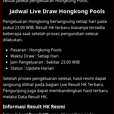
sesuai jadwal pengeluaran Hongkong Pools.
Jadwal Live Draw Hongkong Pools
Pengeluaran Hongkong berlangsung setiap hari pada
pukul 23.00 WIB. Result HK terbaru biasanya tersedia
beberapa saat setelah proses pengundian selesai
dilakukan.
Pasaran : Hongkong Pools
Waktu Draw : Setiap Hari
Jam Pengeluaran : Sekitar 23.00 WIB
Status : Update Harian
Setelah proses pengeluaran selesai, hasil resmi dapat
langsung dilihat pada bagian
Live Result HK Terbaru
.
Pengunjung juga dapat membandingkan hasil terbaru
melalui
Data Result HK
.
Informasi Result HK Resmi