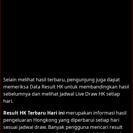
Selain melihat hasil terbaru, pengunjung juga dapat
memeriksa
Data Result HK
untuk membandingkan hasil
sebelumnya dan melihat
Jadwal Live Draw HK
setiap
hari.
Result HK Terbaru Hari ini
merupakan informasi hasil
pengeluaran Hongkong yang diperbarui setiap hari
sesuai jadwal draw. Banyak pengguna mencari result