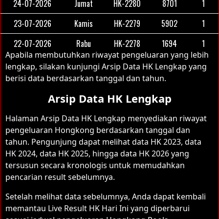
Apabila membutuhkan riwayat pengeluaran yang lebih
lengkap, silakan kunjungi
Arsip Data HK Lengkap
yang
berisi data berdasarkan tanggal dan tahun.
Arsip Data HK Lengkap
Halaman Arsip Data HK Lengkap menyediakan riwayat
pengeluaran Hongkong berdasarkan tanggal dan
tahun. Pengunjung dapat melihat data HK 2023, data
HK 2024, data HK 2025, hingga data HK 2026 yang
tersusun secara kronologis untuk memudahkan
pencarian result sebelumnya.
Setelah melihat data sebelumnya, Anda dapat kembali
memantau
Live Result HK Hari Ini
yang diperbarui